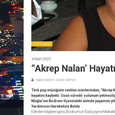
Kültür Sanat
4 Mart 2022
“Akrep Nalan’ Hayatı
Haber Editörü: Canan Salman
Türk pop müziğinin sevilen isimlerinden, “Akrep N
hayatını kaybetti. Uzun süredir solunum yetmezliğ
Muğla’nın Bodrum ilçesindeki evinde yaşamını yit
Yardımcısı Hareketsiz Buldu
Edinilen bilgilere göre, Bodrum’un Eskiçeşme Mahalle