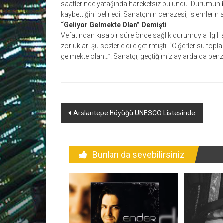
saatlerinde yatağında hareketsiz bulundu. Durumun bild
kaybettiğini belirledi. Sanatçının cenazesi, işlemleri
“Geliyor Gelmekte Olan” Demişti
Vefatından kısa bir süre önce sağlık durumuyla ilgi
zorlukları şu sözlerle dile getirmişti: “Ciğerler su t
gelmekte olan…”. Sanatçı, geçtiğimiz aylarda da benz
Yazı
Arslantepe Höyüğü UNESCO Listesinde
dolaşımı
Bunları da sevebilirsiniz