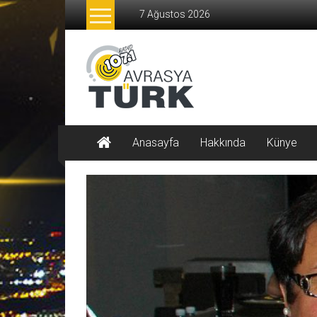
İçeriğe
7 Ağustos 2026
geç
Radyo
Avrasya
Türk
AVRASYA
Anasayfa
Hakkında
Künye
TÜRK
107.1