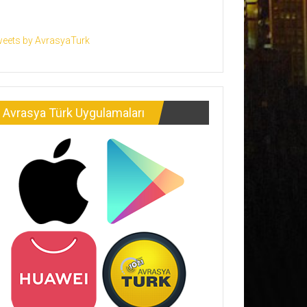
eets by AvrasyaTurk
Avrasya Türk Uygulamaları