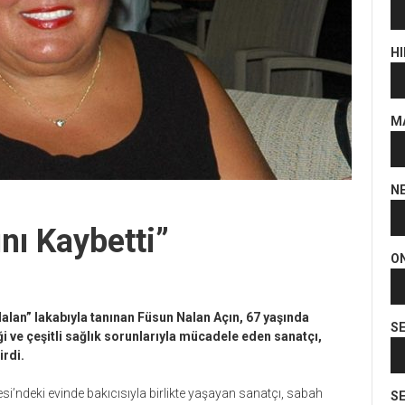
Se
oy
HI
Se
oy
M
Se
oy
N
Se
oy
nı Kaybetti”
O
Se
oy
alan” lakabıyla tanınan Füsun Nalan Açın, 67 yaşında
S
i ve çeşitli sağlık sorunlarıyla mücadele eden sanatçı,
Se
irdi.
oy
si’ndeki evinde bakıcısıyla birlikte yaşayan sanatçı, sabah
SE