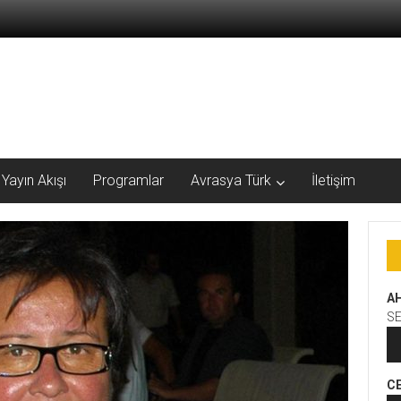
Yayın Akışı
Programlar
Avrasya Türk
İletişim
A
S
Se
oy
C