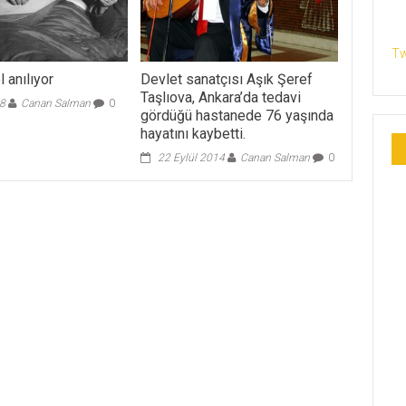
Tw
 anılıyor
Devlet sanatçısı Aşık Şeref
Taşlıova, Ankara’da tedavi
08
Canan Salman
0
gördüğü hastanede 76 yaşında
hayatını kaybetti.
22 Eylül 2014
Canan Salman
0