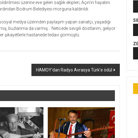
irilmesi üzerine eve gelen sağlık ekipleri, Açın’ın hayatını
Se
n ardından Bodrum Belediyesi morguna kaldırıldı.
oy
S
li sosyal medya üzerinden paylaşım yapan sanatçı, yaşadığı
Se
oplamış, buzlanma da varmış… Neticede sevgili dostlarım; geliyor
oy
er şikayetlerle hastanede tedavi görmüştü.
Z
Se
oy
HAMOY’dan Radyo Avrasya Türk’e ödül