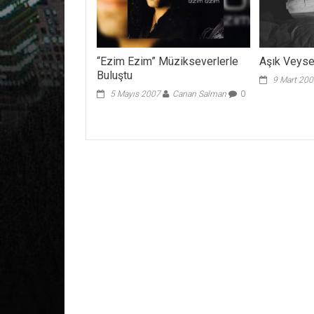
“Ezim Ezim” Müzikseverlerle
Aşık Veysel
Buluştu
9 Mart 20
5 Mayıs 2007
Canan Salman
0