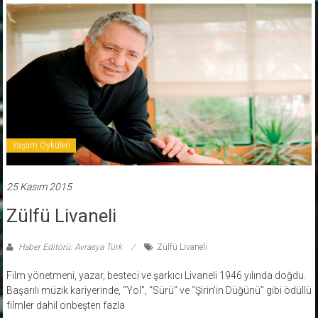
Yaşam Öyküleri
25 Kasım 2015
Zülfü Livaneli
Haber Editörü: Avrasya Türk
Zülfü Livaneli
Film yönetmeni, yazar, besteci ve şarkıcı Livaneli 1946 yılında doğdu.
Başarılı müzik kariyerinde, “Yol”, “Sürü” ve “Şirin’in Düğünü” gibi ödüllü
filmler dahil onbeşten fazla