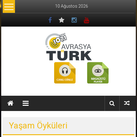
İçeriğe
10 Ağustos 2026
geç
Radyo
Avrasya
Türk
AVRASYA
TÜRK
107.1
Yaşam Öyküleri