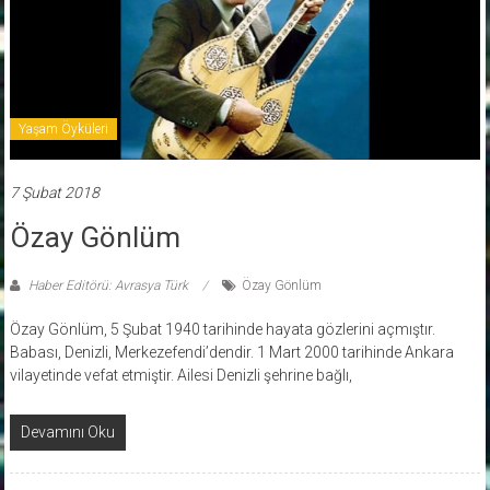
Yaşam Öyküleri
7 Şubat 2018
Özay Gönlüm
Haber Editörü: Avrasya Türk
Özay Gönlüm
Özay Gönlüm, 5 Şubat 1940 tarihinde hayata gözlerini açmıştır.
Babası, Denizli, Merkezefendi’dendir. 1 Mart 2000 tarihinde Ankara
vilayetinde vefat etmiştir. Ailesi Denizli şehrine bağlı,
Devamını Oku