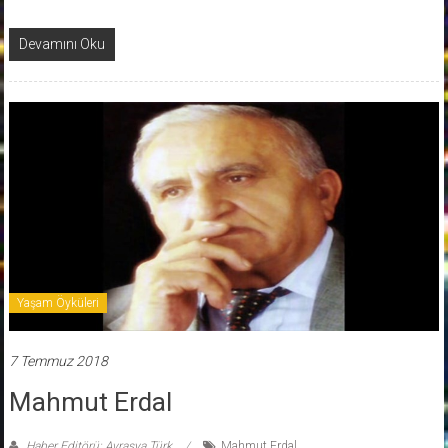
Devamını Oku
Yaşam Öyküleri
7 Temmuz 2018
Mahmut Erdal
Haber Editörü: Avrasya Türk
Mahmut Erdal