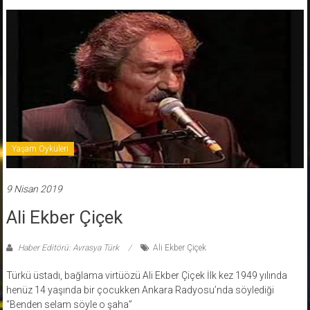
Yaşam Öyküleri
9 Nisan 2019
Ali Ekber Çiçek
Haber Editörü: Avrasya Türk
Ali Ekber Çiçek
Türkü üstadı, bağlama virtüözü Ali Ekber Çiçek İlk kez 1949 yılında
henüz 14 yaşında bir çocukken Ankara Radyosu’nda söylediği
“Benden selam söyle o şaha”