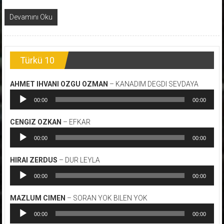
Devamını Oku
Türkü 10
AHMET IHVANI OZGU OZMAN
– KANADIM DEGDI SEVDAYA
Ses
00:00
00:00
oynatıcı
CENGIZ OZKAN
– EFKAR
Ses
00:00
00:00
oynatıcı
HIRAI ZERDUS
– DUR LEYLA
Ses
00:00
00:00
oynatıcı
MAZLUM CIMEN
– SORAN YOK BILEN YOK
Ses
00:00
00:00
oynatıcı