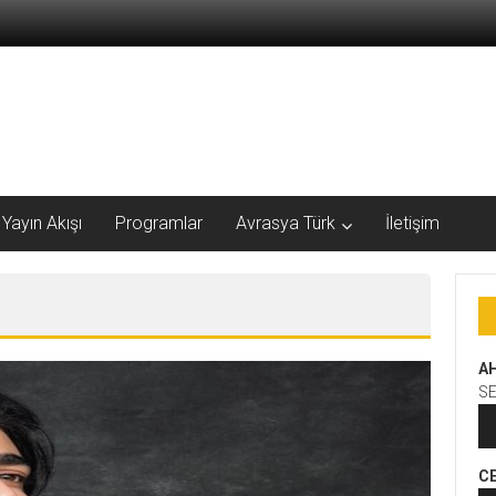
Yayın Akışı
Programlar
Avrasya Türk
İletişim
A
S
Se
oy
C