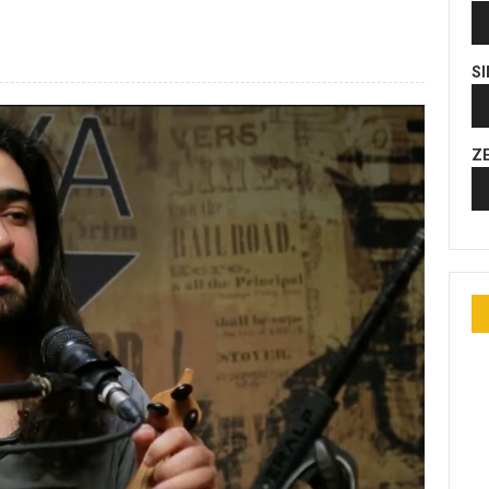
Se
oy
S
Se
oy
Z
Se
oy