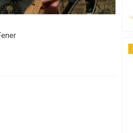
Tw
Fener