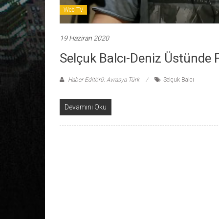
Web TV
19 Haziran 2020
Selçuk Balcı-Deniz Üstünde 
Haber Editörü: Avrasya Türk
Selçuk Balcı
Devamını Oku