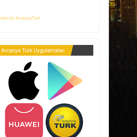
eets by AvrasyaTurk
Avrasya Türk Uygulamaları