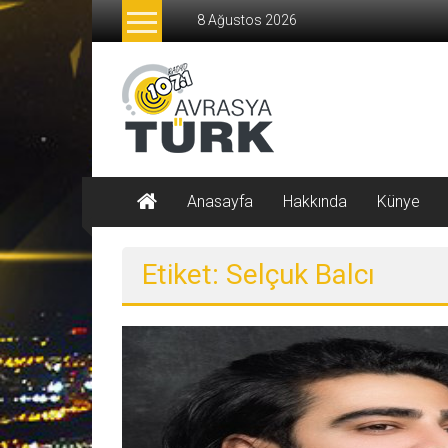
İçeriğe
8 Ağustos 2026
geç
Radyo
Avrasya
Türk
AVRASYA
Anasayfa
Hakkında
Künye
TÜRK
107.1
Etiket: Selçuk Balcı