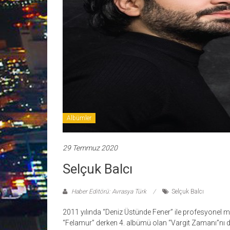
Albümler
29 Temmuz 2020
Selçuk Balcı
Haber Editörü: Avrasya Türk
Selçuk Balcı
2011 yılında “Deniz Üstünde Fener” ile profesyonel m
“Felamur” derken 4. albümü olan “Vargit Zamanı”nı din