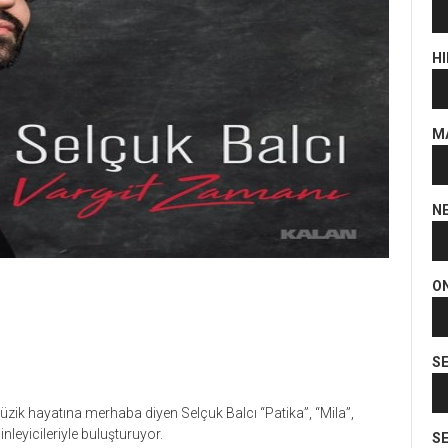
Se
oy
HI
Se
oy
M
Se
oy
N
Se
oy
O
Se
oy
S
Se
oy
üzik hayatına merhaba diyen Selçuk Balcı “Patika”, “Mila”,
leyicileriyle buluşturuyor.
SE